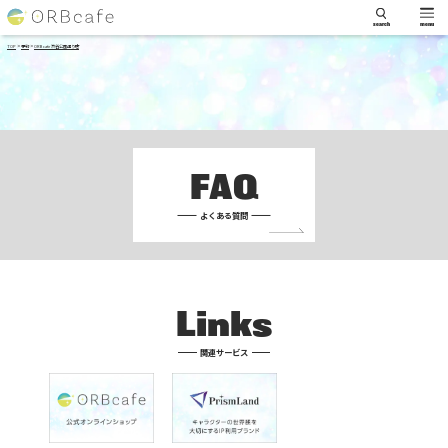
search
menu
>
>
TOP
予約
ORBcafe 渋谷公園通り店
FAQ
よくある質問
Links
関連サービス