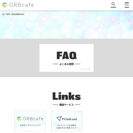
search
menu
>
>
TOP
コラボ
ORBcafe公式ｵﾝﾗｲﾝｼｮｯﾌﾟ
FAQ
よくある質問
Links
関連サービス