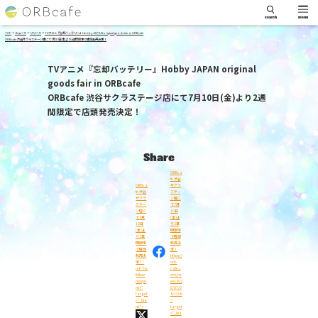
search
menu
>
>
>
TOP
ニュース
リリース
TVアニメ『忘却バッテリー』Hobby JAPAN original goods fair in ORBcafe
ORBcafe 渋谷サクラステージ店にて7月10日(金)より2週間限定で店頭発売決定！
TVアニメ『忘却バッテリー』Hobby JAPAN original
goods fair in ORBcafe
ORBcafe 渋谷サクラステージ店にて7月10日(金)より2週
間限定で店頭発売決定！
Share
ORBca
fe 渋谷
ORBca
サクラ
fe 渋谷
ステー
サクラ
ジ店に
ステー
て7月
ジ店に
10日
て7月
(金)よ
10日
り2週
(金)よ
間限定
り2週
で店頭
間限定
発売決
で店頭
定！
発売決
https://
定！"
orb-
rel="no
cafe.c
follow
om/ne
noope
ws/202
ner"
6/07/0
target
8/1309
="_bla
/"
nk">
target
="_bla