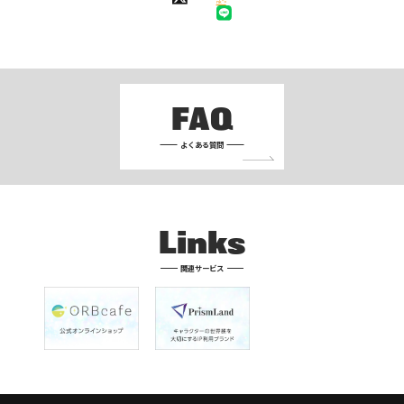
nk">
FAQ
よくある質問
Links
関連サービス