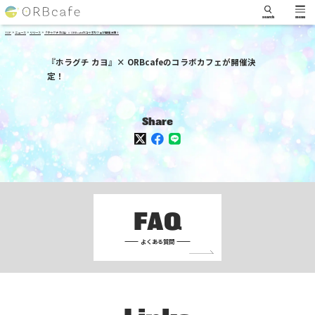
search
menu
>
>
>
TOP
ニュース
リリース
『ホラグチ カヨ』× ORBcafeのコラボカフェが開催決定！
『ホラグチ カヨ』× ORBcafeのコラボカフェが開催決
定！
Share
FAQ
よくある質問