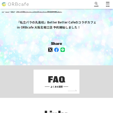
search
menu
>
>
>
TOP
ニュース
お知らせ
『私立パラの丸高校』Better Better Cafeのコラボカフェ in ORBcafe 大阪北堀江店 予約開始しました！
『私立パラの丸高校』Better Better Cafeのコラボカフェ
in ORBcafe 大阪北堀江店 予約開始しました！
Share
FAQ
よくある質問