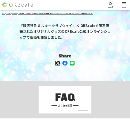
search
menu
>
>
>
TOP
ニュース
お知らせ
『銀河特急 ミルキー☆サブウェイ』× ORBcafeで限定販売されたオリジナルグッズのORBcafe公式オンラインショップで販売を開始しました。
『銀河特急 ミルキー☆サブウェイ』× ORBcafeで限定販
売されたオリジナルグッズのORBcafe公式オンラインショ
ップで販売を開始しました。
Share
FAQ
よくある質問