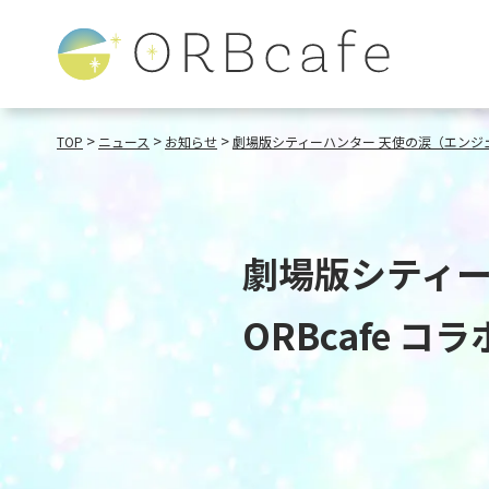
>
>
>
TOP
ニュース
お知らせ
劇場版シティーハンター 天使の涙（エンジェル
劇場版シティー
ORBcafe 