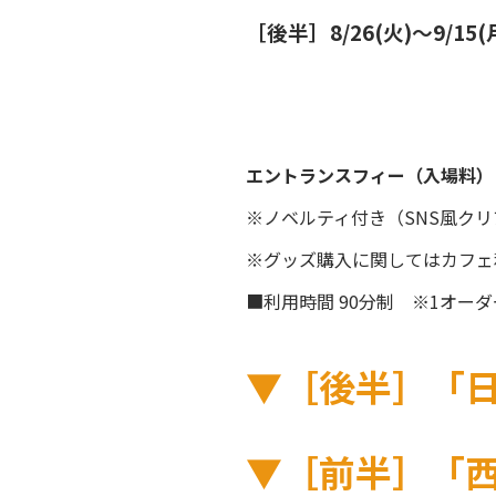
［後半］8/26(火)〜9/1
エントランスフィー（入場料）￥
※ノベルティ付き（SNS風ク
※グッズ購入に関してはカフェ
■利用時間 90分制 ※1オー
▼［後半］「日
▼［前半］「西