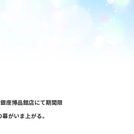
e銀座博品館店にて期間限
の幕がいま上がる。