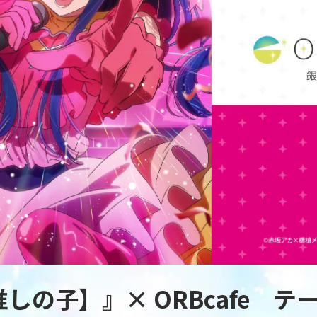
推しの子】』× ORBcafe 