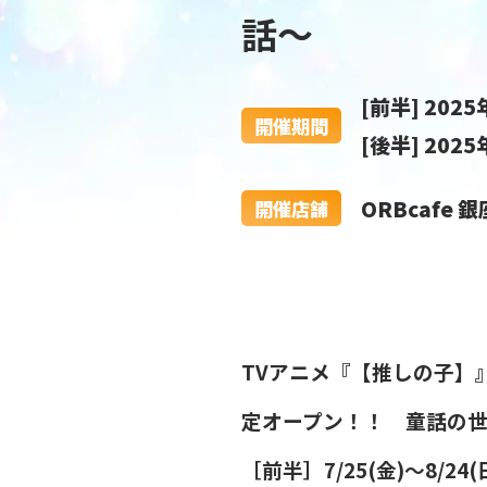
話〜
[前半] 202
開催期間
[後半] 202
ORBcafe 
開催店舗
TVアニメ『【推しの子】
定オープン！！ 童話の
［前半］7/25(金)〜8/2