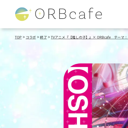
>
>
>
TOP
コラボ
終了
TVアニメ『【推しの子】』× ORBcafe テーマ