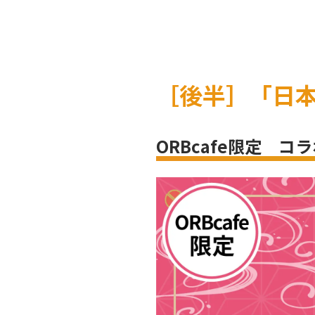
［後半］「日
ORBcafe限定 コ